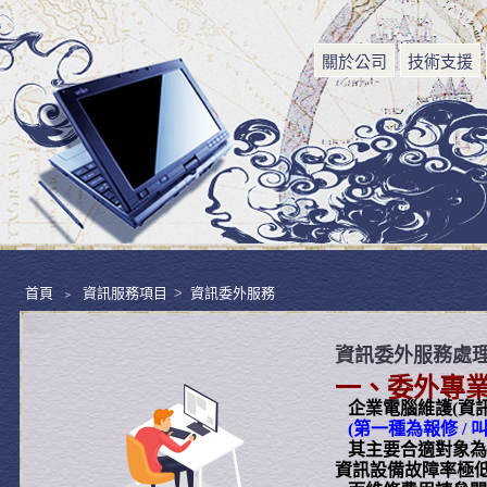
關於公司
技術支援
首頁
﹥
資訊服務項目
>
資訊委外服務
資訊委外服務處
一、委外專
企業電腦維護(資訊
(第一種為報修 / 
其主要合適對象為
資訊設備故障率極