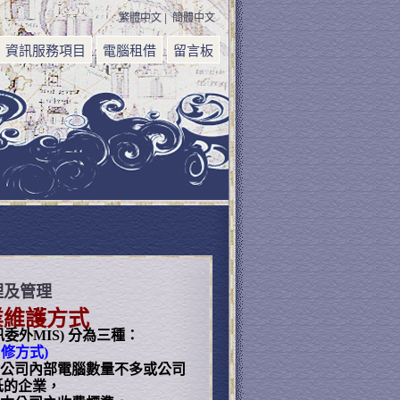
繁體中文
|
簡體中文
資訊服務項目
電腦租借
留言板
理及管理
業維護方式
委外MIS) 分為三種：
叫修方式)
公司內部電腦數量不多或公司
低的企業，