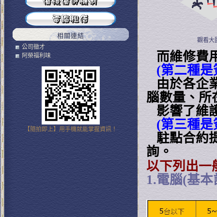
相關連結
觀看大
公司徵才
而維修費用
阿榮福利味
(第二種是
由於各企業
腦數量、所
影響了維護
(第三種是
【隨拍即上】用手機就能掌握資訊！
駐點合約提
詢。
以下列出一
1.電腦(基